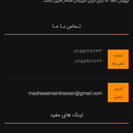
پرورش دهد که برای ایران عزیزمان افتخار آفرین باشند.
تـماس بـا مـا
02155928733
شماره
02155928736
تلفن ها
آدرس
madreseemamhassan@gmail.com
ایمیل
لینک های مفید