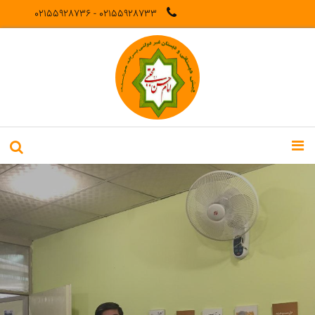
02155928733 - 02155928736