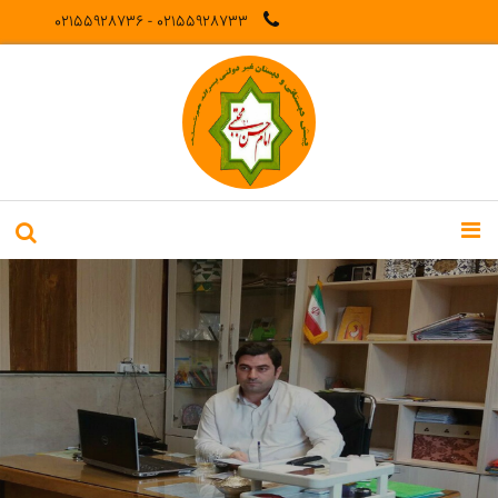
02155928733 - 02155928736